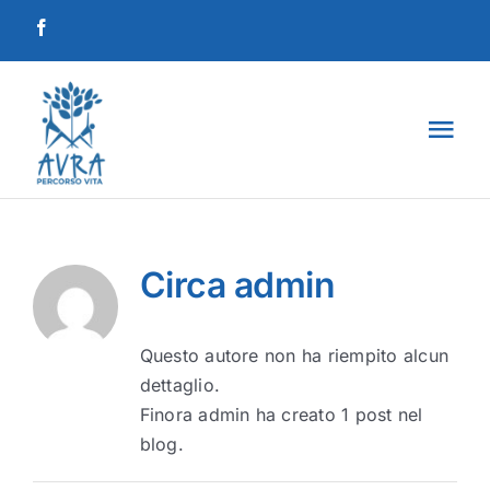
Salta
al
contenuto
Tog
Navi
Home
La società
Circa
admin
I percorsi
Questo autore non ha riempito alcun
dettaglio.
Finora admin ha creato 1 post nel
Progetti
blog.
Sostienici