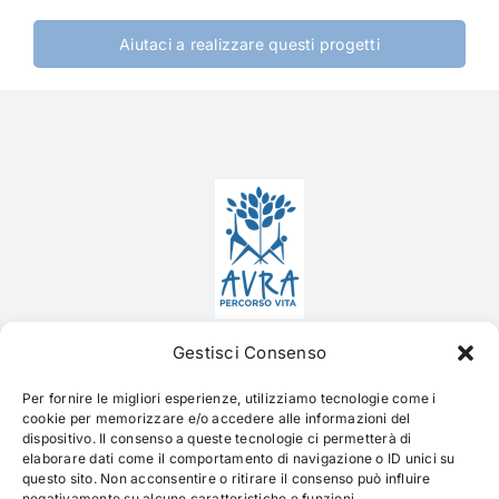
Aiutaci a realizzare questi progetti
Contatti
Gestisci Consenso
Per fornire le migliori esperienze, utilizziamo tecnologie come i
via alle Zocche, 6
cookie per memorizzare e/o accedere alle informazioni del
dispositivo. Il consenso a queste tecnologie ci permetterà di
6874 Castel San Pietro
elaborare dati come il comportamento di navigazione o ID unici su
questo sito. Non acconsentire o ritirare il consenso può influire
info@avrapercorsovita.ch
negativamente su alcune caratteristiche e funzioni.