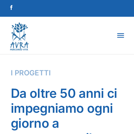
Salta
al
contenuto
Tog
Navi
Home
I PROGETTI
La società
Da oltre 50 anni ci
I percorsi
impegniamo ogni
Progetti
giorno a
Sostienici