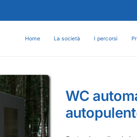
Home
La società
I percorsi
Pr
WC automa
autopulent